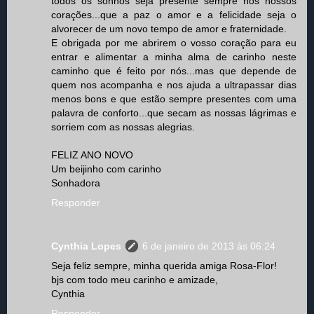
todos os sonhos seja presente sempre nos nossos
corações...que a paz o amor e a felicidade seja o
alvorecer de um novo tempo de amor e fraternidade.
E obrigada por me abrirem o vosso coração para eu
entrar e alimentar a minha alma de carinho neste
caminho que é feito por nós...mas que depende de
quem nos acompanha e nos ajuda a ultrapassar dias
menos bons e que estão sempre presentes com uma
palavra de conforto...que secam as nossas lágrimas e
sorriem com as nossas alegrias.
FELIZ ANO NOVO
Um beijinho com carinho
Sonhadora
Responder
Cynthia Lopes
6 de janeiro de 2013 às 06:24
Seja feliz sempre, minha querida amiga Rosa-Flor!
bjs com todo meu carinho e amizade,
Cynthia
Responder