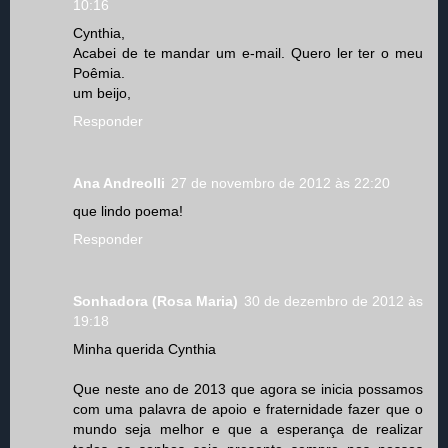
10:16
Cynthia,
Acabei de te mandar um e-mail. Quero ler ter o meu
Poêmia.
um beijo,
Responder
Ana Andreolli
27 de novembro de 2012 às 22:20
que lindo poema!
Responder
Sonhadora (Rosa Maria)
30 de dezembro de 2012 às
19:18
Minha querida Cynthia
Que neste ano de 2013 que agora se inicia possamos
com uma palavra de apoio e fraternidade fazer que o
mundo seja melhor e que a esperança de realizar