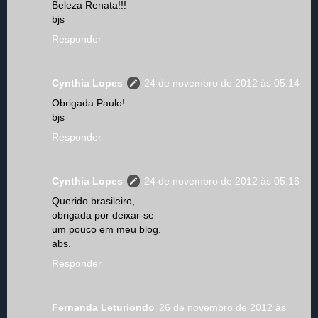
Beleza Renata!!!
bjs
Responder
Cynthia Lopes
24 de novembro de 2012 às 05:14
Obrigada Paulo!
bjs
Responder
Cynthia Lopes
24 de novembro de 2012 às 05:16
Querido brasileiro,
obrigada por deixar-se
um pouco em meu blog.
abs.
Responder
Fernanda Leturiondo
26 de novembro de 2012 às