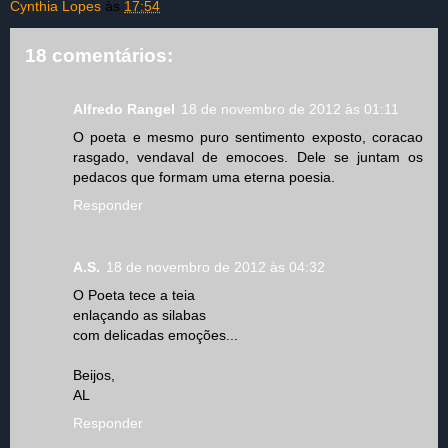
Cynthia Lopes
às
17:54
18 comentários:
Alfredo Rangel
18 de novembro de 2012 às 01:11
O poeta e mesmo puro sentimento exposto, coracao
rasgado, vendaval de emocoes. Dele se juntam os
pedacos que formam uma eterna poesia.
Responder
A.S.
18 de novembro de 2012 às 04:32
O Poeta tece a teia
enlaçando as silabas
com delicadas emoções...
Beijos,
AL
Responder