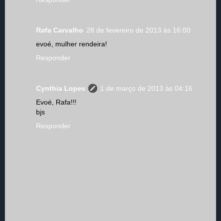
Rafa Carvalho
28 de fevereiro de 2013 às 16:00
evoé, mulher rendeira!
Responder
Cynthia Lopes
1 de março de 2013 às 04:16
Evoé, Rafa!!!
bjs
Responder