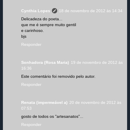
Cynthia Lopes
18 de novembro de 2012 às 14:34
Delicadeza do poeta...
que me é sempre muito gentil
e carinhoso.
bjs
Responder
Sonhadora (Rosa Maria)
19 de novembro de 2012 às
16:36
Este comentário foi removido pelo autor.
Responder
Renata (impermeável a)
20 de novembro de 2012 às
07:53
gosto de todos os "artesanatos"...
Responder