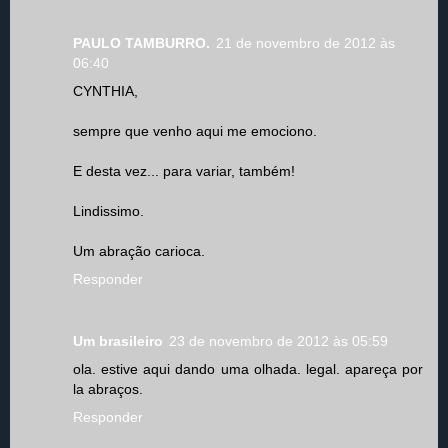
PAULO TAMBURRO.
21 de novembro de 2012 às
06:40
CYNTHIA,
sempre que venho aqui me emociono.
E desta vez... para variar, também!
Lindissimo.
Um abração carioca.
Responder
Um brasileiro
23 de novembro de 2012 às 05:59
ola. estive aqui dando uma olhada. legal. apareça por
la abraços.
Responder